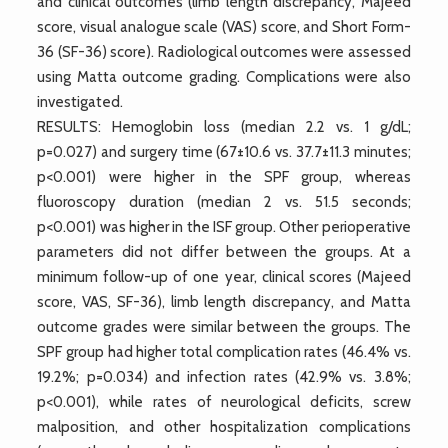
and clinical outcomes (limb length discrepancy, Majeed
score, visual analogue scale (VAS) score, and Short Form-
36 (SF-36) score). Radiological outcomes were assessed
using Matta outcome grading. Complications were also
investigated.
RESULTS: Hemoglobin loss (median 2.2 vs. 1 g/dL;
p=0.027) and surgery time (67±10.6 vs. 37.7±11.3 minutes;
p<0.001) were higher in the SPF group, whereas
fluoroscopy duration (median 2 vs. 51.5 seconds;
p<0.001) was higher in the ISF group. Other perioperative
parameters did not differ between the groups. At a
minimum follow-up of one year, clinical scores (Majeed
score, VAS, SF-36), limb length discrepancy, and Matta
outcome grades were similar between the groups. The
SPF group had higher total complication rates (46.4% vs.
19.2%; p=0.034) and infection rates (42.9% vs. 3.8%;
p<0.001), while rates of neurological deficits, screw
malposition, and other hospitalization complications