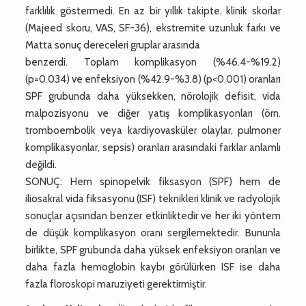
farklılık göstermedi. En az bir yıllık takipte, klinik skorlar
(Majeed skoru, VAS, SF-36), ekstremite uzunluk farkı ve
Matta sonuç dereceleri gruplar arasında
benzerdi. Toplam komplikasyon (%46.4-%19.2)
(p=0.034) ve enfeksiyon (%42.9-%3.8) (p<0.001) oranları
SPF grubunda daha yüksekken, nörolojik defisit, vida
malpozisyonu ve diğer yatış komplikasyonları (örn.
tromboembolik veya kardiyovasküler olaylar, pulmoner
komplikasyonlar, sepsis) oranları arasındaki farklar anlamlı
değildi.
SONUÇ: Hem spinopelvik fiksasyon (SPF) hem de
iliosakral vida fiksasyonu (ISF) teknikleri klinik ve radyolojik
sonuçlar açısından benzer etkinliktedir ve her iki yöntem
de düşük komplikasyon oranı sergilemektedir. Bununla
birlikte, SPF grubunda daha yüksek enfeksiyon oranları ve
daha fazla hemoglobin kaybı görülürken ISF ise daha
fazla floroskopi maruziyeti gerektirmiştir.