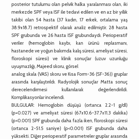
posterior tutulumu olan pelvik halka yaralanması olan, iki
merkezde SPF veya ISF ile tedavi edilen ve en az bir yıllık
takibi olan 54 hasta (37 kadın, 17 erkek, ortalama yaş
38.9±18.7) retrospektif olarak analiz edilmiştir. 28 hasta
SPF grubunda ve 26 hasta ISF grubundaydı. Perioperatif
veriler (hemoglobin kaybı, kan ürünü replasmanı,
hastanede ve yoğun bakımda kalış süresi, ameliyat süresi,
floroskopi süresi) ve klinik sonuçlar (uzuv uzunluğu
uyuşmazlığı, Majeed skoru, görsel
analog skala (VAS) skoru ve Kısa Form-36 (SF-36)) gruplar
arasında karşılaştırıldı. Radyolojik sonuçlar Matta sonuç
derecelendirmesi kullanılarak değerlendirildi.
Komplikasyonlar incelendi.
BULGULAR: Hemoglobin düşüşü (ortanca 2.2-1 g/dl)
(p=0.027) ve ameliyat süresi (67±10.6-37.7±11.3 dakika)
(p<0.001) SPF grubunda daha fazla iken, floroskopi süresi
(ortanca 2-51.5 saniye) (p<0.001) ISF grubunda daha
yüksekti. Diğer perioperatif parametreler gruplar arasında