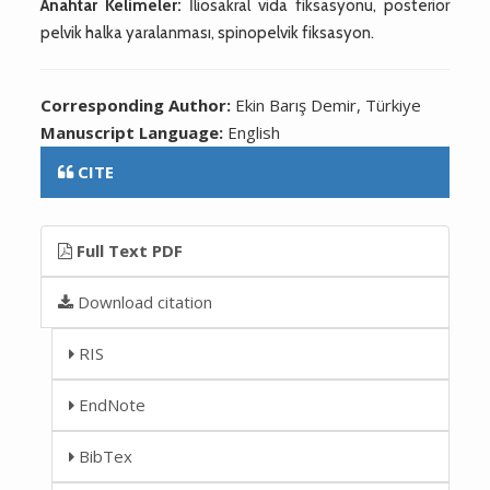
Anahtar Kelimeler:
İliosakral vida fiksasyonu, posterior
pelvik halka yaralanması, spinopelvik fiksasyon.
Corresponding Author:
Ekin Barış Demir, Türkiye
Manuscript Language:
English
CITE
Full Text PDF
Download citation
RIS
EndNote
BibTex