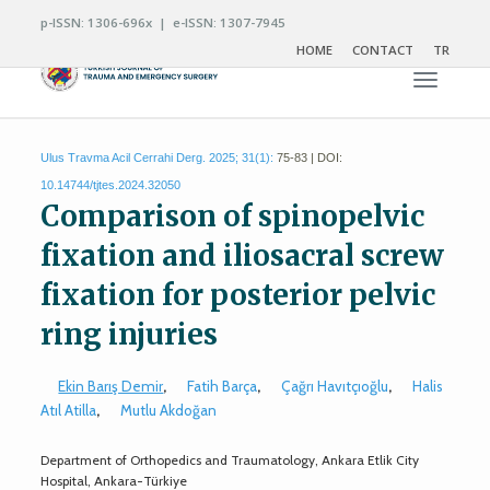
p-ISSN: 1306-696x | e-ISSN: 1307-7945
HOME
CONTACT
TR
Toggle n
Ulus Travma Acil Cerrahi Derg. 2025; 31(1):
75-83 | DOI:
10.14744/tjtes.2024.32050
Comparison of spinopelvic
fixation and iliosacral screw
fixation for posterior pelvic
ring injuries
Ekin Barış Demir
,
Fatih Barça
,
Çağrı Havıtçıoğlu
,
Halis
Atıl Atilla
,
Mutlu Akdoğan
Department of Orthopedics and Traumatology, Ankara Etlik City
Hospital, Ankara-Türkiye