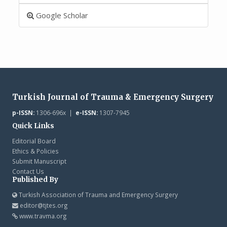
Google Scholar
Turkish Journal of Trauma & Emergency Surgery
p-ISSN:
1306-696x |
e-ISSN:
1307-7945
Quick Links
Editorial Board
Ethics & Policies
Submit Manuscript
Contact Us
Published By
Turkish Association of Trauma and Emergency Surgery
editor@tjtes.org
www.travma.org