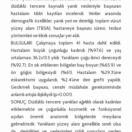
düdüklü tencere kaynaklı yanık nedeniyle başvuran
hastaların tıbbi kayıtları incelendi. Veriler arasında
demografik özellikler, yanık yeri ve derinliği, toplam vücut
yüzey alanı (TBSA), hastaneye başvuru süresi, tedavi
yöntemleri ve klinik sonuçlar yer aldı.
BULGULAR: Çalışmaya toplam 41 hasta dahil edildi.
Hastaların büyük çoğunluğu kadındı (%97.6) ve yaş
ortalaması 36.2±13.5 yıldı. Yanıkların çoğu ikinci dereceydi
(%92.7). En sık etkilenen bölgeler baş-boyun (%65.9) ve
ön göğüs bölgesiydi (%61). Hastaların %29,3’üne
eskarektomi uygulandı, %2.4’üne deri grefti yapıldı.
Gecikmeli başvuru, cerrahi müdahale gereksiniminde
anlamlı artışla ilişkiliydi (p=0.001).
SONUÇ: Düdüklü tencere yanıkları ağırlıklı olarak kadınları
etkilemekte ve çoğunlukla kozmetik ve fonksiyonel
açıdan önemli anatomik bölgelerde meydana
gelmektedir. Yanıkların yüzey alanı genellikle sınırlı olsa
da, derinlikleri ve yerleşimleri ciddi sonuçlara neden