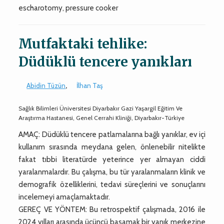
escharotomy, pressure cooker
Mutfaktaki tehlike:
Düdüklü tencere yanıkları
Abidin Tüzün
,
İlhan Taş
Sağlık Bilimleri Üniversitesi Diyarbakır Gazi Yaşargil Eğitim Ve
Araştırma Hastanesi, Genel Cerrahi Kliniği, Diyarbakır-Türkiye
AMAÇ: Düdüklü tencere patlamalarına bağlı yanıklar, ev içi
kullanım sırasında meydana gelen, önlenebilir nitelikte
fakat tıbbi literatürde yeterince yer almayan ciddi
yaralanmalardır. Bu çalışma, bu tür yaralanmaların klinik ve
demografik özelliklerini, tedavi süreçlerini ve sonuçlarını
incelemeyi amaçlamaktadır.
GEREÇ VE YÖNTEM: Bu retrospektif çalışmada, 2016 ile
2024 yılları arasında üçüncü basamak bir yanık merkezine