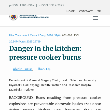
p-ISSN: 1306-696x | e-ISSN: 1307-7945
HOME
CONTACT
TR
Toggle n
Ulus Travma Acil Cerrahi Derg. 2026; 32(6):
661-666 | DOI:
10.14744/tjtes.2025.28799
Danger in the kitchen:
pressure cooker burns
Abidin Tüzün
,
İlhan Taş
Department of General Surgery Clinic, Health Sciences University
Diyarbakır Gazi Yaşargil Health Practice and Research Hospital,
Diyarbakır-Türkiye
BACKGROUND: Burns resulting from pressure cooker
explosions are preventable domestic injuries that occur
during routine kitchen use; however, they are