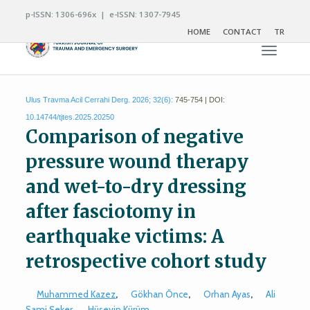
p-ISSN: 1306-696x | e-ISSN: 1307-7945
HOME
CONTACT
TR
Toggle n
Ulus Travma Acil Cerrahi Derg. 2026; 32(6):
745-754 | DOI:
10.14744/tjtes.2025.20250
Comparison of negative
pressure wound therapy
and wet-to-dry dressing
after fasciotomy in
earthquake victims: A
retrospective cohort study
Muhammed Kazez
,
Gökhan Önce
,
Orhan Ayas
,
Ali
Sami Şeker
,
Hüseyin Kürüm