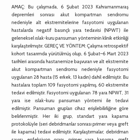
AMAÇ: Bu çalışmada, 6 Şubat 2023 Kahramanmaraş
depremleri sonrası akut kompartman sendromu
nedeniyle alt ekstremitelerine fasyotomi uygulanan
hastalarda negatif basınçlı yara tedavisi (NPWT) ile
geleneksel ıslak-kuru pansuman yönteminin klinik etkinliği
karşılaştırılmıştır. GEREÇ VE YÖNTEM: Çalışma retrospektif
kohort tasarımda yürütülmüş olup, 6 Şubat–6 Mart 2023
tarihleri arasında hastanemize başvuran ve alt ekstremite
akut kompartman sendromu nedeniyle fasyotomi
uygulanan 28 hasta (15 erkek, 13 kadın) dahil edilmiştir. Bu
hastalara toplam 109 fasyotomi yapılmış, 60 ekstremite
tedavi edilmiştir. Fasyotomi uygulanan 78 yara NPWT, 31
yara ise ıslak-kuru pansuman yöntemi ile tedavi
edilmiştir. Pansuman grupları cihaz erişilebilirliğine göre
belirlenmiştir. Her iki grup, standart yara kapama
protokolüyle (seri debridmanlar sonrası primer veya greft
ile kapama) tedavi edilmiştir. Karşılaştırmalar; debridman
sayısı, enfeksiyon oranı, primer yara kapama, greft