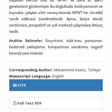
başarıları benzer olsa da, NPWT ile daha az işlem
gereksinimi gözlenmiştir. Bu doğrultuda, kısıtlı personel ve
kaynakla çalışılan afet senaryolarında NPWT’nin öncelikli
tercih edilmesi önerilmektedir. Ayrıca, ileriye dönük
randomize, prospektif ve çok merkezli çalışmalara ihtiyaç
vardır.
Anahtar Kelimeler:
Fasyotomi, ıslak-kuru pansuman,
kademeli yaklaştırma, kompartman sendromu, negatif
basınçlı yara tedavisi
Corresponding Author:
Muhammed Kazez, Türkiye
Manuscript Language:
English
CITE
Full Text PDF