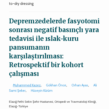
to-dry dressing
Depremzedelerde fasyotomi
sonrası negatif basınçlı yara
tedavisi ile ıslak-kuru
pansumanın
karşılaştırılması:
Retrospektif bir kohort
çalışması
Muhammed Kazez
,
Gökhan Önce
,
Orhan Ayas
,
Ali
Sami Şeker
,
Hüseyin Kürüm
Elazığ Fethi Sekin Şehir Hastanesi, Ortopedi ve Travmatoloji Kliniği,
Elazığ-Türkiye