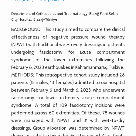
Department of Orthopedics and Traumatology, Elazığ Fethi Sekin
City Hospital, Elazığ-Türkiye
BACKGROUND: This study aimed to compare the clinical
effectiveness of negative pressure wound therapy
(NPWT) with traditional wet-to-dry dressings in patients
undergoing fasciotomy for acute compartment
syndrome of the lower extremities following the
February 6, 2023 earthquakes in Kahramanmaraş, Türkiye.
METHODS: This retrospective cohort study included 28
patients (15 males, 13 females) admitted to our hospital
between February 6 and March 6, 2023, who underwent
fasciotomy for lower extremity acute compartment
syndrome. A total of 109 fasciotomy incisions were
performed across 60 extremities. Of these, 78 wounds
were managed with NPWT and 31 with wet-to-dry
dressings. Group allocation was determined by NPWT
device availability during the disaster period. All patients