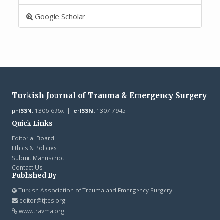
Google Scholar
Turkish Journal of Trauma & Emergency Surgery
p-ISSN:
1306-696x |
e-ISSN:
1307-7945
Quick Links
Editorial Board
Ethics & Policies
Submit Manuscript
Contact Us
Published By
Turkish Association of Trauma and Emergency Surgery
editor@tjtes.org
www.travma.org