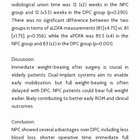
radiological union time was 12 (±2) weeks in the NPC
group and 12 (±3.5) weeks in the DPC group (p=0.290).
There was no significant difference between the two
groups in terms of aLDFA measurements (81 [±4.75] vs. 81
[±1.75], p=0.356), while the aPDFA was 85.5 (±4) in the
NPC group and 83 (±2) in the DPC group (p<0.001).
Discussion:
Immediate weight-bearing after surgery is crucial in
elderly patients. Dual-implant systems aim to enable
early mobilization, but full weight-bearing is often
delayed with DPC. NPC patients could bear full weight
earlier, likely contributing to better early ROM and clinical
outcomes.
Conclusion:
NPC showed several advantages over DPC, including less
blood loss, shorter operative time, immediate full