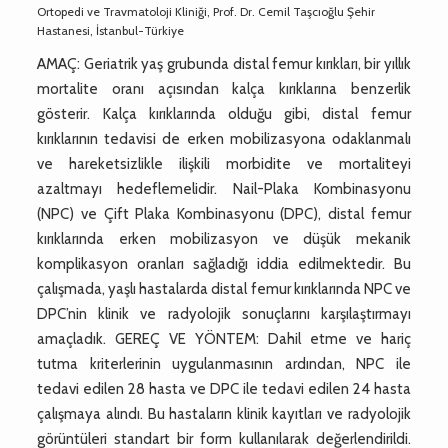
Ortopedi ve Travmatoloji Kliniği, Prof. Dr. Cemil Taşcıoğlu Şehir
Hastanesi, İstanbul-Türkiye
AMAÇ: Geriatrik yaş grubunda distal femur kırıkları, bir yıllık
mortalite oranı açısından kalça kırıklarına benzerlik
gösterir. Kalça kırıklarında olduğu gibi, distal femur
kırıklarının tedavisi de erken mobilizasyona odaklanmalı
ve hareketsizlikle ilişkili morbidite ve mortaliteyi
azaltmayı hedeflemelidir. Nail-Plaka Kombinasyonu
(NPC) ve Çift Plaka Kombinasyonu (DPC), distal femur
kırıklarında erken mobilizasyon ve düşük mekanik
komplikasyon oranları sağladığı iddia edilmektedir. Bu
çalışmada, yaşlı hastalarda distal femur kırıklarında NPC ve
DPC’nin klinik ve radyolojik sonuçlarını karşılaştırmayı
amaçladık. GEREÇ VE YÖNTEM: Dahil etme ve hariç
tutma kriterlerinin uygulanmasının ardından, NPC ile
tedavi edilen 28 hasta ve DPC ile tedavi edilen 24 hasta
çalışmaya alındı. Bu hastaların klinik kayıtları ve radyolojik
görüntüleri standart bir form kullanılarak değerlendirildi.