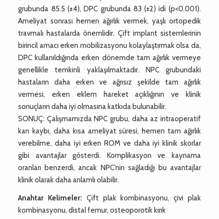
grubunda 85.5 (±4), DPC grubunda 83 (±2) idi (p<0.001).
Ameliyat sonrası hemen ağırlık vermek, yaşlı ortopedik
travmalı hastalarda önemlidir. Çift implant sistemlerinin
birincil amacı erken mobilizasyonu kolaylaştırmak olsa da,
DPC kullanıldığında erken dönemde tam ağırlık vermeye
genellikle temkinli yaklaşılmaktadır. NPC grubundaki
hastaların daha erken ve ağrısız şekilde tam ağırlık
vermesi, erken eklem hareket açıklığının ve klinik
sonuçların daha iyi olmasına katkıda bulunabilir.
SONUÇ: Çalışmamızda NPC grubu, daha az intraoperatif
kan kaybı, daha kısa ameliyat süresi, hemen tam ağırlık
verebilme, daha iyi erken ROM ve daha iyi klinik skorlar
gibi avantajlar gösterdi. Komplikasyon ve kaynama
oranları benzerdi, ancak NPC’nin sağladığı bu avantajlar
klinik olarak daha anlamlı olabilir.
Anahtar Kelimeler:
Çift plak kombinasyonu, çivi plak
kombinasyonu, distal femur, osteoporotik kırık