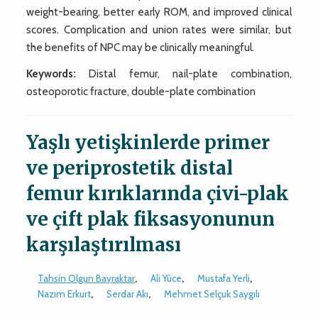
weight-bearing, better early ROM, and improved clinical
scores. Complication and union rates were similar, but
the benefits of NPC may be clinically meaningful.
Keywords:
Distal femur, nail-plate combination,
osteoporotic fracture, double-plate combination
Yaşlı yetişkinlerde primer
ve periprostetik distal
femur kırıklarında çivi-plak
ve çift plak fiksasyonunun
karşılaştırılması
Tahsin Olgun Bayraktar
,
Ali Yüce
,
Mustafa Yerli
,
Nazım Erkurt
,
Serdar Akı
,
Mehmet Selçuk Saygılı