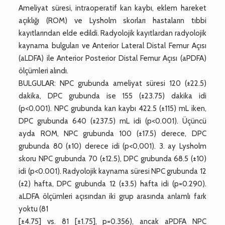
Ameliyat süresi, intraoperatif kan kaybı, eklem hareket
açıklığı (ROM) ve Lysholm skorları hastaların tıbbi
kayıtlarından elde edildi. Radyolojik kayıtlardan radyolojik
kaynama bulguları ve Anterior Lateral Distal Femur Açısı
(aLDFA) ile Anterior Posterior Distal Femur Açısı (aPDFA)
ölçümleri alındı.
BULGULAR: NPC grubunda ameliyat süresi 120 (±22.5)
dakika, DPC grubunda ise 155 (±23.75) dakika idi
(p<0.001). NPC grubunda kan kaybı 422.5 (±115) mL iken,
DPC grubunda 640 (±237.5) mL idi (p<0.001). Üçüncü
ayda ROM, NPC grubunda 100 (±17.5) derece, DPC
grubunda 80 (±10) derece idi (p<0,001). 3. ay Lysholm
skoru NPC grubunda 70 (±12.5), DPC grubunda 68.5 (±10)
idi (p<0.001). Radyolojik kaynama süresi NPC grubunda 12
(±2) hafta, DPC grubunda 12 (±3.5) hafta idi (p=0.290).
aLDFA ölçümleri açısından iki grup arasında anlamlı fark
yoktu (81
[±4.75] vs. 81 [±1.75], p=0.356), ancak aPDFA NPC