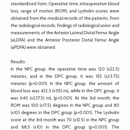
standardized form. Operative time, intraoperative blood
loss, range of motion (ROM), and Lysholm scores were
obtained from the medical records of the patients. From
the radiological records, findings of radiological union and
measurements of the Anterior Lateral Distal Femur Angle
(aLDFA) and the Anterior Posterior Distal Femur Angle
(aPDFA) were obtained.
Results:
In the NPC group, the operative time was 120 (±22.5)
minutes, and in the DPC group, it was 155 (±23.75)
minutes (p<0.001). In the NPC group, the amount of
blood loss was 422.5 (±115) mL, while in the DPC group, it
was 640 (±237.5) mL (p<0.001). At the 3rd month, the
ROM was 100 (±17.5) degrees in the NPC group and 80
(±10) degrees in the DPC group (p<0.001). The Lysholm
score at the 3rd month was 70 (±12.5) in the NPC group
and 68.5 (±10) in the DPC group (p<0.001). The