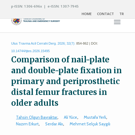
p-ISSN: 1306-696x | e-ISSN: 1307-7945
HOME
CONTACT
TR
Toggle n
Ulus Travma Acil Cerrahi Derg. 2026; 32(7):
854-862 | DOI:
10.14744/tjtes.2026.15495
Comparison of nail-plate
and double-plate fixation in
primary and periprosthetic
distal femur fractures in
older adults
Tahsin Olgun Bayraktar
,
Ali Yüce
,
Mustafa Yerli
,
Nazım Erkurt
,
Serdar Akı
,
Mehmet Selçuk Saygılı