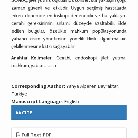
SONUÇ: Jilet yutma olgularında konservatif yaklaşım çoğu
zaman güvenli ve etkilidir. Uygun seçilmiş hastalarda
erken dönemde endoskopi denenebilir ve bu yaklaşım
cerrahi gereksinimini anlamlı düzeyde azaltabilir. Elde
edilen bulgular, özellikle mahkum popülasyonunda
yabancı cisim yönetimine yönelik klinik algoritmaların
şekillenmesine katkı sağlayabilir.
Anahtar Kelimeler:
Cerrahi, endoskopi, jilet yutma,
mahkum, yabancı cisim
Corresponding Author:
Yahya Alperen Bayraktar,
Türkiye
Manuscript Language:
English
CITE
Full Text PDF