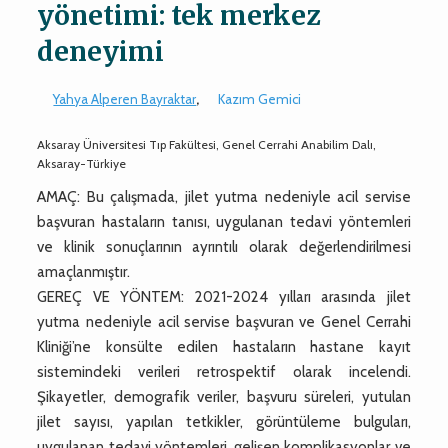
yönetimi: tek merkez
deneyimi
Yahya Alperen Bayraktar
,
Kazım Gemici
Aksaray Üniversitesi Tıp Fakültesi, Genel Cerrahi Anabilim Dalı,
Aksaray-Türkiye
AMAÇ: Bu çalışmada, jilet yutma nedeniyle acil servise
başvuran hastaların tanısı, uygulanan tedavi yöntemleri
ve klinik sonuçlarının ayrıntılı olarak değerlendirilmesi
amaçlanmıştır.
GEREÇ VE YÖNTEM: 2021-2024 yılları arasında jilet
yutma nedeniyle acil servise başvuran ve Genel Cerrahi
Kliniği’ne konsülte edilen hastaların hastane kayıt
sistemindeki verileri retrospektif olarak incelendi.
Şikayetler, demografik veriler, başvuru süreleri, yutulan
jilet sayısı, yapılan tetkikler, görüntüleme bulguları,
uygulanan tedavi yöntemleri, gelişen komplikasyonlar ve