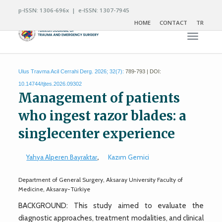
p-ISSN: 1306-696x | e-ISSN: 1307-7945
HOME
CONTACT
TR
Toggle n
Ulus Travma Acil Cerrahi Derg. 2026; 32(7):
789-793 | DOI:
10.14744/tjtes.2026.09302
Management of patients
who ingest razor blades: a
singlecenter experience
Yahya Alperen Bayraktar
,
Kazım Gemici
Department of General Surgery, Aksaray University Faculty of
Medicine, Aksaray-Türkiye
BACKGROUND: This study aimed to evaluate the
diagnostic approaches, treatment modalities, and clinical