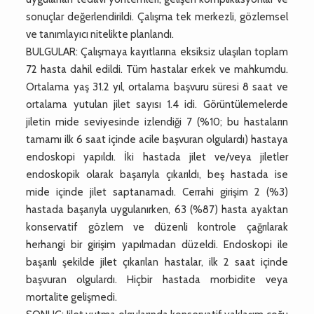
sonuçlar değerlendirildi. Çalışma tek merkezli, gözlemsel
ve tanımlayıcı nitelikte planlandı.
BULGULAR: Çalışmaya kayıtlarına eksiksiz ulaşılan toplam
72 hasta dahil edildi. Tüm hastalar erkek ve mahkumdu.
Ortalama yaş 31.2 yıl, ortalama başvuru süresi 8 saat ve
ortalama yutulan jilet sayısı 1.4 idi. Görüntülemelerde
jiletin mide seviyesinde izlendiği 7 (%10; bu hastaların
tamamı ilk 6 saat içinde acile başvuran olgulardı) hastaya
endoskopi yapıldı. İki hastada jilet ve/veya jiletler
endoskopik olarak başarıyla çıkarıldı, beş hastada ise
mide içinde jilet saptanamadı. Cerrahi girişim 2 (%3)
hastada başarıyla uygulanırken, 63 (%87) hasta ayaktan
konservatif gözlem ve düzenli kontrole çağrılarak
herhangi bir girişim yapılmadan düzeldi. Endoskopi ile
başarılı şekilde jilet çıkarılan hastalar, ilk 2 saat içinde
başvuran olgulardı. Hiçbir hastada morbidite veya
mortalite gelişmedi.