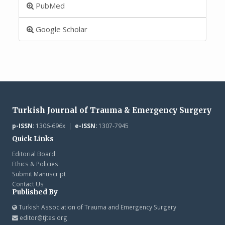
PubMed
Google Scholar
Turkish Journal of Trauma & Emergency Surgery
p-ISSN:
1306-696x |
e-ISSN:
1307-7945
Quick Links
Editorial Board
Ethics & Policies
Submit Manuscript
Contact Us
Published By
Turkish Association of Trauma and Emergency Surgery
editor@tjtes.org